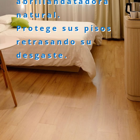
abrillandatadora
natural.
Protege sus pisos
retrasando su
desgaste.