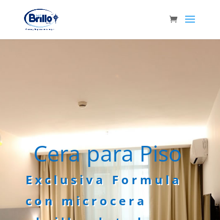
Cera para Piso
Exclusiva Formula
con microcera