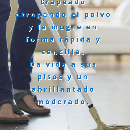
trapeado
atrapando el polvo
y la mugre en
forma rápida y
sencilla.
Da vida a sus
pisos y un
abrillantado
moderado.