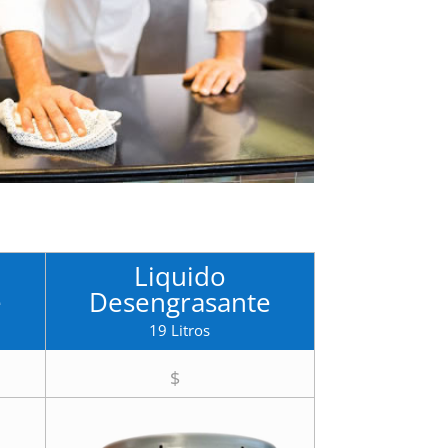
Liquido
e
Desengrasante
19 Litros
$