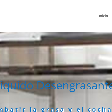
Inicio
Liquido Desengrasant
batir la grasa y el coch