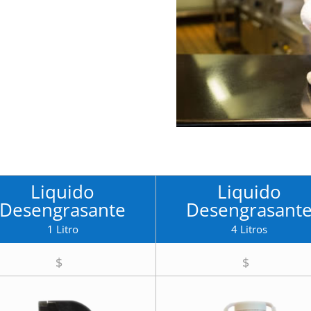
Liquido
Liquido
Desengrasante
Desengrasant
1 Litro
4 Litros
$
$