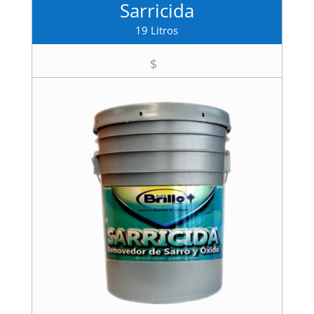
Sarricida
19 Litros
$