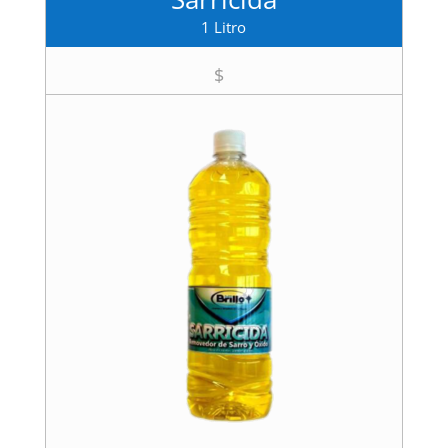
1 Litro
$